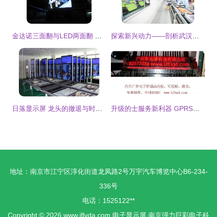
金达诺三面翻与LED两面翻 国内首创电子显示产品的创新之路
探索新兴动力——剖析武汉都市圈在市场拓展与新经济增长点方面的实践经验
日落显示屏 龙头的撤退与时代的馈赠
升级的士服务新利器 GPRS车载LED电子显示屏详解
地址：南京市江宁区淳化街道龙凤路2号万宇汽车博览中心B6-234-
336号
电话：1525122**
Copyright © 2026
www.iflyda.com
电子显示屏
南京强力巨彩电子科